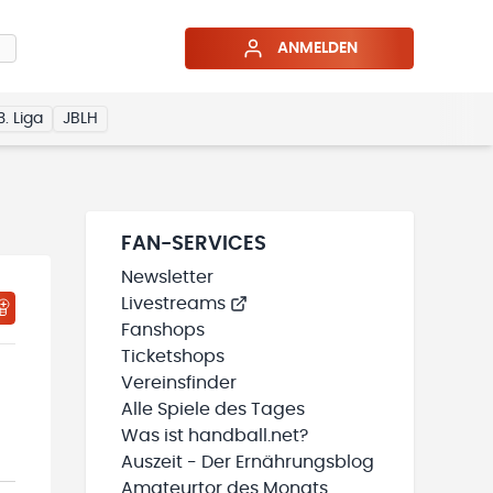
ANMELDEN
3. Liga
JBLH
FAN-SERVICES
Newsletter
Livestreams
HTIGUNGSSTATUS WIRD GELADEN
MEINE TEAMS“ HINZUFÜGEN
Fanshops
Ticketshops
Vereinsfinder
Alle Spiele des Tages
Was ist handball.net?
Auszeit - Der Ernährungsblog
Amateurtor des Monats