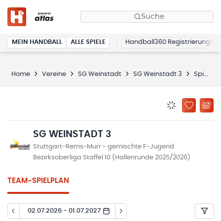
Suche
MEIN HANDBALL
ALLE SPIELE
Handball360 Registrierung
Home
Vereine
SG Weinstadt
SG Weinstadt 3
Spielplan
BENACHRICHTIG
ZU „MEINE
SG WEINSTADT 3
Stuttgart-Rems-Murr - gemischte F-Jugend
Bezirksoberliga Staffel 10 (Hallenrunde 2025/2026)
TEAM-SPIELPLAN
02.07.2026 - 01.07.2027