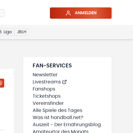
ANMELDEN
3. Liga
JBLH
FAN-SERVICES
Newsletter
Livestreams
HTIGUNGSSTATUS WIRD GELADEN
MEINE TEAMS“ HINZUFÜGEN
Fanshops
Ticketshops
Vereinsfinder
Alle Spiele des Tages
Was ist handball.net?
Auszeit - Der Ernährungsblog
Amateurtor des Monats