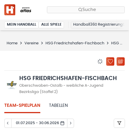
Suche
MEIN HANDBALL
ALLE SPIELE
Handball360 Registrierung
Home
Vereine
HSG Friedrichshafen-Fischbach
HSG Friedrichshafen-Fischbach
BENACHRICHTIG
ZU „MEINE
HSG FRIEDRICHSHAFEN-FISCHBACH
Oberschwaben-Ostalb - weibliche A-Jugend
Bezirksliga (Staffel 2)
TEAM-SPIELPLAN
TABELLEN
01.07.2025 - 30.06.2026