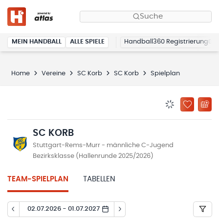
Suche
MEIN HANDBALL
ALLE SPIELE
Handball360 Registrierung
Home
Vereine
SC Korb
SC Korb
Spielplan
BENACHRICHTIG
ZU „MEINE
SC KORB
Stuttgart-Rems-Murr - männliche C-Jugend
Bezirksklasse (Hallenrunde 2025/2026)
TEAM-SPIELPLAN
TABELLEN
02.07.2026 - 01.07.2027