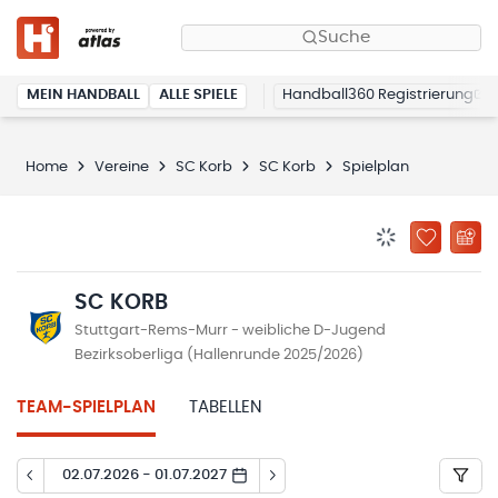
Suche
MEIN HANDBALL
ALLE SPIELE
Handball360 Registrierung
Home
Vereine
SC Korb
SC Korb
Spielplan
BENACHRICHTIG
ZU „MEINE
SC KORB
Stuttgart-Rems-Murr - weibliche D-Jugend
Bezirksoberliga (Hallenrunde 2025/2026)
TEAM-SPIELPLAN
TABELLEN
02.07.2026 - 01.07.2027