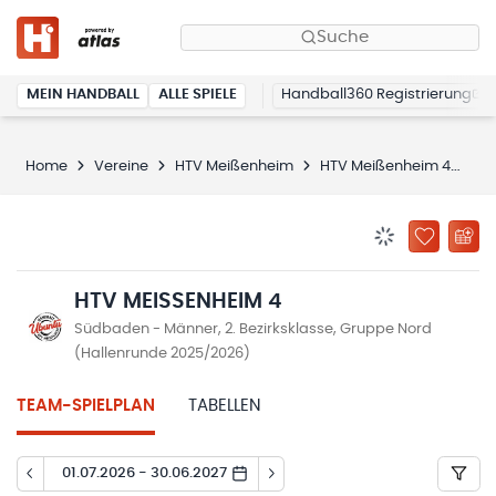
Suche
MEIN HANDBALL
ALLE SPIELE
Handball360 Registrierung
Home
Vereine
HTV Meißenheim
HTV Meißenheim 4
Sp
BENACHRICHTIG
ZU „MEINE
HTV MEISSENHEIM 4
Südbaden - Männer, 2. Bezirksklasse, Gruppe Nord
(Hallenrunde 2025/2026)
TEAM-SPIELPLAN
TABELLEN
01.07.2026 - 30.06.2027