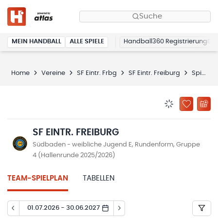
Suche
MEIN HANDBALL
ALLE SPIELE
Handball360 Registrierung
Home
Vereine
SF Eintr. Frbg
SF Eintr. Freiburg
Spielplan
BENACHRICHTIG
ZU „MEINE
SF EINTR. FREIBURG
Südbaden - weibliche Jugend E, Rundenform, Gruppe
4 (Hallenrunde 2025/2026)
TEAM-SPIELPLAN
TABELLEN
01.07.2026 - 30.06.2027