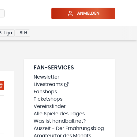
ANMELDEN
3. Liga
JBLH
FAN-SERVICES
Newsletter
Livestreams
HTIGUNGSSTATUS WIRD GELADEN
MEINE TEAMS“ HINZUFÜGEN
Fanshops
Ticketshops
Vereinsfinder
Alle Spiele des Tages
Was ist handball.net?
Auszeit - Der Ernährungsblog
Amateurtor des Monats