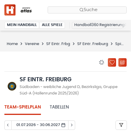
Suche
MEIN HANDBALL
ALLE SPIELE
Handball360 Registrierung
Home
Vereine
SF Eintr. Frbg
SF Eintr. Freiburg
Spielplan
BENACHRICHTIG
ZU „MEINE
SF EINTR. FREIBURG
Südbaden - weibliche Jugend D, Bezirksliga, Gruppe
Süd-A (Hallenrunde 2025/2026)
TEAM-SPIELPLAN
TABELLEN
01.07.2026 - 30.06.2027