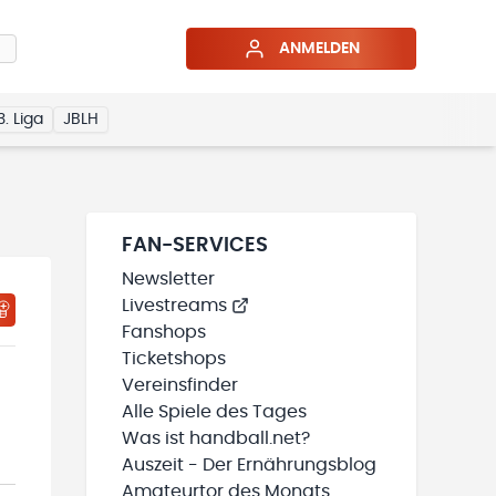
ANMELDEN
3. Liga
JBLH
FAN-SERVICES
Newsletter
Livestreams
HTIGUNGSSTATUS WIRD GELADEN
MEINE TEAMS“ HINZUFÜGEN
Fanshops
Ticketshops
Vereinsfinder
Alle Spiele des Tages
Was ist handball.net?
Auszeit - Der Ernährungsblog
Amateurtor des Monats