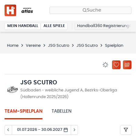
Suche
MEIN HANDBALL
ALLE SPIELE
Handball360 Registrierung
Home
Vereine
JSG Scutro
JSG Scutro
Spielplan
BENACHRICHTIG
ZU „MEINE
JSG SCUTRO
Südbaden - weibliche Jugend A, Bezirks-Oberliga
(Hallenrunde 2025/2026)
TEAM-SPIELPLAN
TABELLEN
01.07.2026 - 30.06.2027