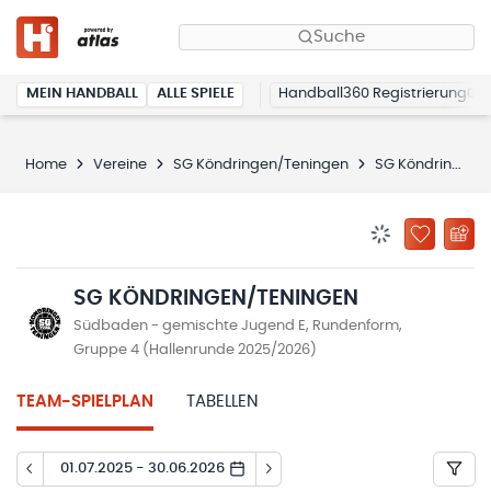
Suche
MEIN HANDBALL
ALLE SPIELE
Handball360 Registrierung
Home
Vereine
SG Köndringen/Teningen
SG Köndringen/Teningen
BENACHRICHTIG
ZU „MEINE
SG KÖNDRINGEN/TENINGEN
Südbaden - gemischte Jugend E, Rundenform,
Gruppe 4 (Hallenrunde 2025/2026)
TEAM-SPIELPLAN
TABELLEN
01.07.2025 - 30.06.2026