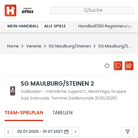
Suche
MEIN HANDBALL
ALLE SPIELE
Handball360 Registrierung
Home
Vereine
SG Maulburg/Steinen
SG Maulburg/Steinen 2
BENACHRICHTIG
ZU „MEINE
SG MAULBURG/STEINEN 2
Südbaden - männliche Jugend C, Bezirksliga, Gruppe
Süd, Endrunde, Termine (Hallenrunde 2025/2026)
TEAM-SPIELPLAN
TABELLEN
02.07.2026 - 01.07.2027