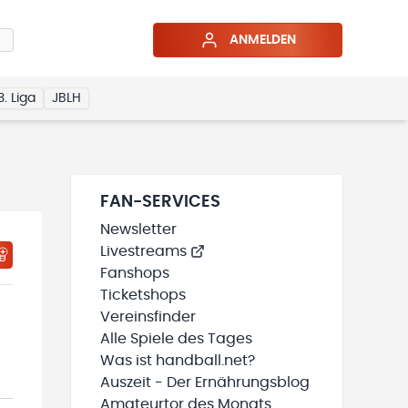
ANMELDEN
3. Liga
JBLH
FAN-SERVICES
Newsletter
Livestreams
HTIGUNGSSTATUS WIRD GELADEN
MEINE TEAMS“ HINZUFÜGEN
Fanshops
Ticketshops
Vereinsfinder
Alle Spiele des Tages
Was ist handball.net?
Auszeit - Der Ernährungsblog
Amateurtor des Monats