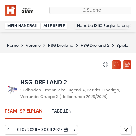
Suche
MEIN HANDBALL
ALLE SPIELE
Handball360 Registrierung
Home
Vereine
HSG Dreiland
HSG Dreiland 2
Spielplan
BENACHRICHTIG
ZU „MEINE
HSG DREILAND 2
Südbaden - männliche Jugend A, Bezirks-Oberliga,
Vorrunde, Gruppe 3 (Hallenrunde 2025/2026)
TEAM-SPIELPLAN
TABELLEN
01.07.2026 - 30.06.2027