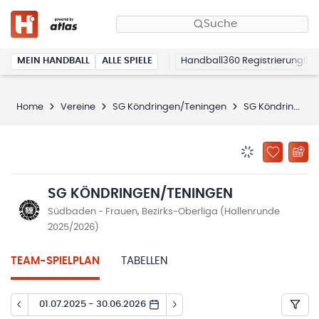
Suche
MEIN HANDBALL
ALLE SPIELE
Handball360 Registrierung
Home
Vereine
SG Köndringen/Teningen
SG Köndringen/Teningen
BENACHRICHTIG
ZU „MEINE
SG KÖNDRINGEN/TENINGEN
Südbaden - Frauen, Bezirks-Oberliga (Hallenrunde
2025/2026)
TEAM-SPIELPLAN
TABELLEN
01.07.2025 - 30.06.2026