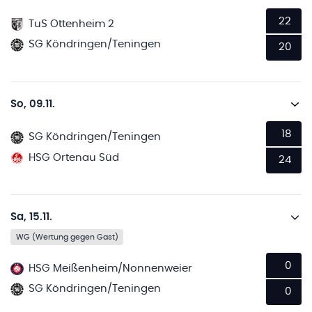
22
TuS Ottenheim 2
SG Köndringen/Teningen
20
So, 09.11.
18
SG Köndringen/Teningen
HSG Ortenau Süd
24
Sa, 15.11.
WG (Wertung gegen Gast)
0
HSG Meißenheim/Nonnenweier
SG Köndringen/Teningen
0