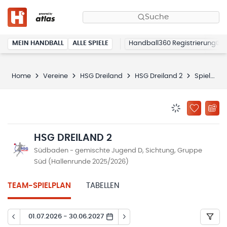
Suche
MEIN HANDBALL
ALLE SPIELE
Handball360 Registrierung
Home
Vereine
HSG Dreiland
HSG Dreiland 2
Spielplan
BENACHRICHTIG
ZU „MEINE
HSG DREILAND 2
Südbaden - gemischte Jugend D, Sichtung, Gruppe
Süd (Hallenrunde 2025/2026)
TEAM-SPIELPLAN
TABELLEN
01.07.2026 - 30.06.2027