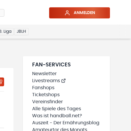
ANMELDEN
3. Liga
JBLH
FAN-SERVICES
Newsletter
Livestreams
HTIGUNGSSTATUS WIRD GELADEN
MEINE TEAMS“ HINZUFÜGEN
Fanshops
Ticketshops
Vereinsfinder
Alle Spiele des Tages
Was ist handball.net?
Auszeit - Der Ernährungsblog
Amateurtor des Monats