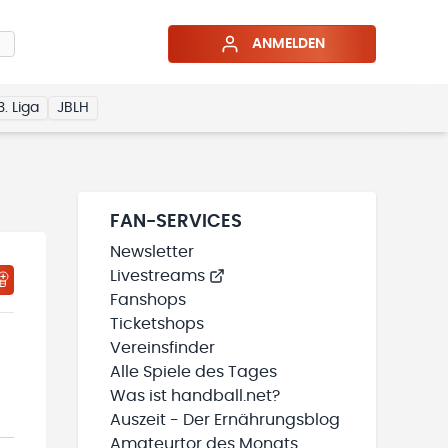
ANMELDEN
3. Liga
JBLH
FAN-SERVICES
Newsletter
Livestreams
HTIGUNGSSTATUS WIRD GELADEN
MEINE TEAMS“ HINZUFÜGEN
Fanshops
Ticketshops
Vereinsfinder
Alle Spiele des Tages
Was ist handball.net?
Auszeit - Der Ernährungsblog
Amateurtor des Monats