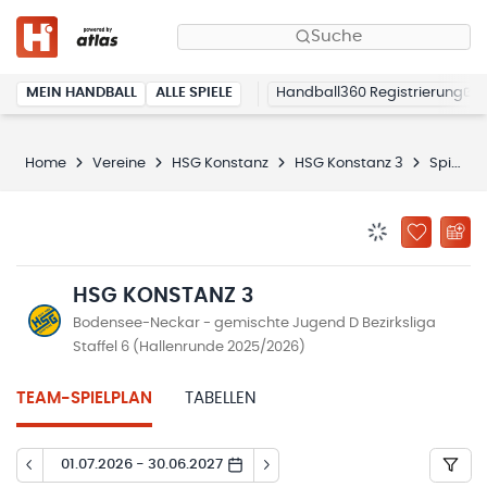
Suche
MEIN HANDBALL
ALLE SPIELE
Handball360 Registrierung
Home
Vereine
HSG Konstanz
HSG Konstanz 3
Spielplan
BENACHRICHTIG
ZU „MEINE
HSG KONSTANZ 3
Bodensee-Neckar - gemischte Jugend D Bezirksliga
Staffel 6 (Hallenrunde 2025/2026)
TEAM-SPIELPLAN
TABELLEN
01.07.2026 - 30.06.2027