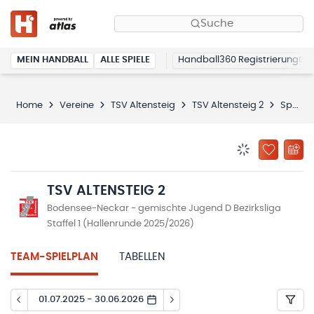
Suche
MEIN HANDBALL
ALLE SPIELE
Handball360 Registrierung
Home
Vereine
TSV Altensteig
TSV Altensteig 2
Spielplan
BENACHRICHTIG
ZU „MEINE
TSV ALTENSTEIG 2
Bodensee-Neckar - gemischte Jugend D Bezirksliga
Staffel 1 (Hallenrunde 2025/2026)
TEAM-SPIELPLAN
TABELLEN
01.07.2025 - 30.06.2026