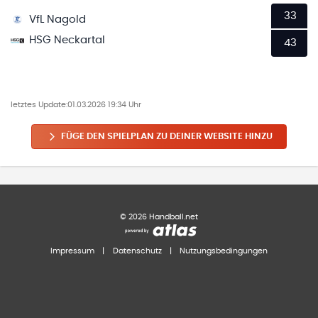
33
VfL Nagold
HSG Neckartal
43
letztes Update:
01.03.2026 19:34 Uhr
FÜGE DEN SPIELPLAN ZU DEINER WEBSITE HINZU
©
2026
Handball.net
Impressum
|
Datenschutz
|
Nutzungsbedingungen