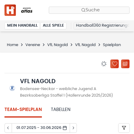
Suche
MEIN HANDBALL
ALLE SPIELE
Handball360 Registrierung
Home
Vereine
VfL Nagold
VfL Nagold
Spielplan
BENACHRICHTIG
ZU „MEINE
VFL NAGOLD
Bodensee-Neckar - weibliche Jugend A
Bezirksoberliga Staffel 1 (Hallenrunde 2025/2026)
TEAM-SPIELPLAN
TABELLEN
01.07.2025 - 30.06.2026