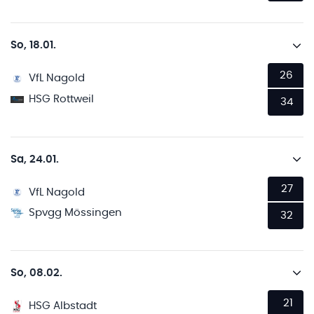
So, 18.01.
26
VfL Nagold
HSG Rottweil
34
Sa, 24.01.
27
VfL Nagold
Spvgg Mössingen
32
So, 08.02.
21
HSG Albstadt