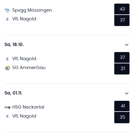
43
Spvgg Mössingen
VfL Nagold
37
Sa, 18.10.
37
VfL Nagold
SG AmmerGäu
21
Sa, 01.11.
41
HSG Neckartal
VfL Nagold
35