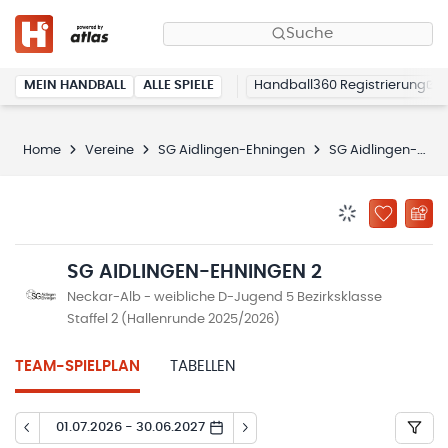
Suche
MEIN HANDBALL
ALLE SPIELE
Handball360 Registrierung
Home
Vereine
SG Aidlingen-Ehningen
SG Aidlingen-Ehningen 2
BENACHRICHTIG
ZU „MEINE
SG AIDLINGEN-EHNINGEN 2
Neckar-Alb - weibliche D-Jugend 5 Bezirksklasse
Staffel 2 (Hallenrunde 2025/2026)
TEAM-SPIELPLAN
TABELLEN
01.07.2026 - 30.06.2027