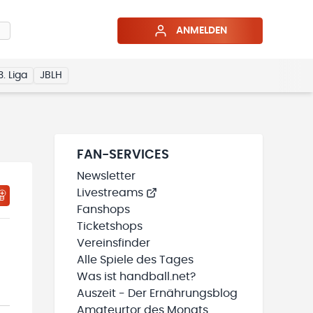
ANMELDEN
3. Liga
JBLH
FAN-SERVICES
Newsletter
Livestreams
HTIGUNGSSTATUS WIRD GELADEN
MEINE TEAMS“ HINZUFÜGEN
Fanshops
Ticketshops
Vereinsfinder
Alle Spiele des Tages
Was ist handball.net?
Auszeit - Der Ernährungsblog
Amateurtor des Monats