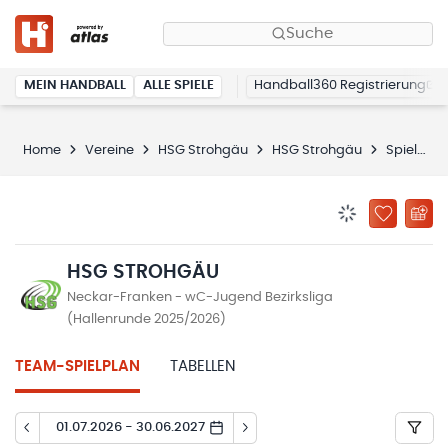
Suche
MEIN HANDBALL
ALLE SPIELE
Handball360 Registrierung
Home
Vereine
HSG Strohgäu
HSG Strohgäu
Spielplan
BENACHRICHTIG
ZU „MEINE
HSG STROHGÄU
Neckar-Franken - wC-Jugend Bezirksliga
(Hallenrunde 2025/2026)
TEAM-SPIELPLAN
TABELLEN
01.07.2026 - 30.06.2027