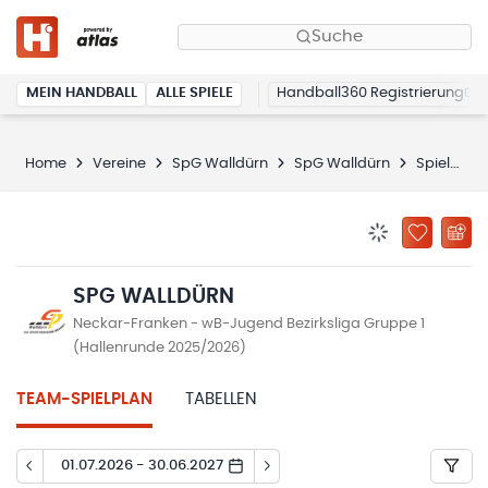
Suche
MEIN HANDBALL
ALLE SPIELE
Handball360 Registrierung
Home
Vereine
SpG Walldürn
SpG Walldürn
Spielplan
BENACHRICHTIG
ZU „MEINE
SPG WALLDÜRN
Neckar-Franken - wB-Jugend Bezirksliga Gruppe 1
(Hallenrunde 2025/2026)
TEAM-SPIELPLAN
TABELLEN
01.07.2026 - 30.06.2027