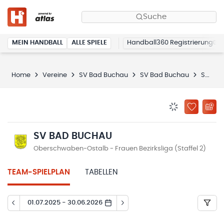
Suche
MEIN HANDBALL
ALLE SPIELE
Handball360 Registrierung
Home
Vereine
SV Bad Buchau
SV Bad Buchau
Spielplan
BENACHRICHTIG
ZU „MEINE
SV BAD BUCHAU
Oberschwaben-Ostalb - Frauen Bezirksliga (Staffel 2)
TEAM-SPIELPLAN
TABELLEN
01.07.2025 - 30.06.2026