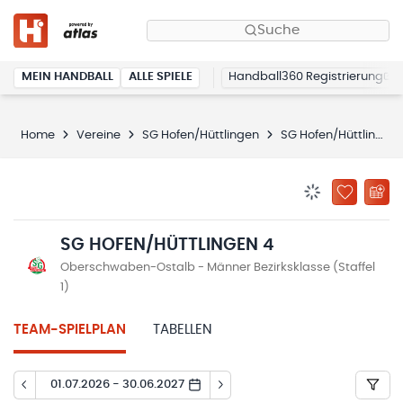
Suche
MEIN HANDBALL
ALLE SPIELE
Handball360 Registrierung
Home
Vereine
SG Hofen/Hüttlingen
SG Hofen/Hüttlingen 4
BENACHRICHTIG
ZU „MEINE
SG HOFEN/HÜTTLINGEN 4
Oberschwaben-Ostalb - Männer Bezirksklasse (Staffel
1)
TEAM-SPIELPLAN
TABELLEN
01.07.2026 - 30.06.2027