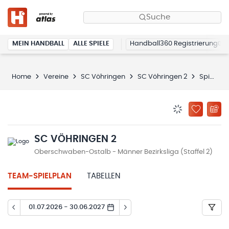
Suche
MEIN HANDBALL
ALLE SPIELE
Handball360 Registrierung
Home
Vereine
SC Vöhringen
SC Vöhringen 2
Spielplan
BENACHRICHTIG
ZU „MEINE
SC VÖHRINGEN 2
Oberschwaben-Ostalb - Männer Bezirksliga (Staffel 2)
TEAM-SPIELPLAN
TABELLEN
01.07.2026 - 30.06.2027