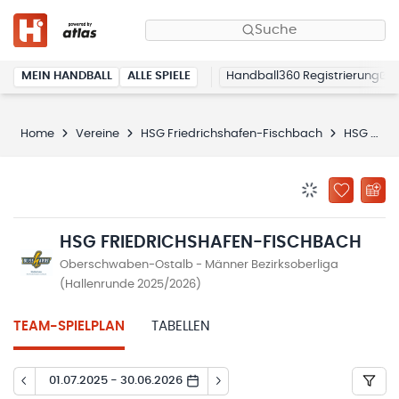
Suche
MEIN HANDBALL
ALLE SPIELE
Handball360 Registrierung
Home
Vereine
HSG Friedrichshafen-Fischbach
HSG Friedrichshafen-Fischbach
BENACHRICHTIG
ZU „MEINE
HSG FRIEDRICHSHAFEN-FISCHBACH
Oberschwaben-Ostalb - Männer Bezirksoberliga
(Hallenrunde 2025/2026)
TEAM-SPIELPLAN
TABELLEN
01.07.2025 - 30.06.2026