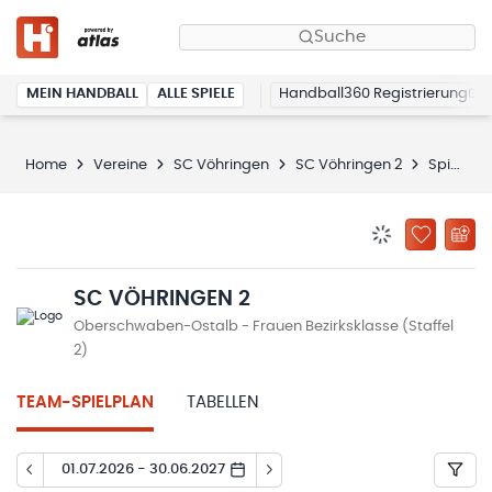
Suche
MEIN HANDBALL
ALLE SPIELE
Handball360 Registrierung
Home
Vereine
SC Vöhringen
SC Vöhringen 2
Spielplan
BENACHRICHTIG
ZU „MEINE
SC VÖHRINGEN 2
Oberschwaben-Ostalb - Frauen Bezirksklasse (Staffel
2)
TEAM-SPIELPLAN
TABELLEN
01.07.2026 - 30.06.2027