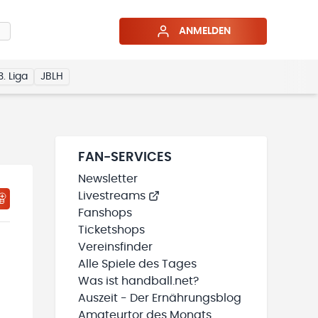
ANMELDEN
3. Liga
JBLH
FAN-SERVICES
Newsletter
Livestreams
HTIGUNGSSTATUS WIRD GELADEN
MEINE TEAMS“ HINZUFÜGEN
Fanshops
Ticketshops
Vereinsfinder
Alle Spiele des Tages
Was ist handball.net?
Auszeit - Der Ernährungsblog
Amateurtor des Monats