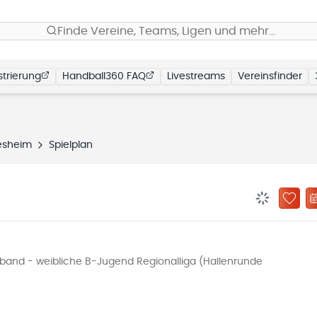
Finde Vereine, Teams, Ligen und mehr…
trierung
Handball360 FAQ
Livestreams
Vereinsfinder
esheim
Spielplan
BENACHRIC
ZU „
and - weibliche B-Jugend Regionalliga (Hallenrunde