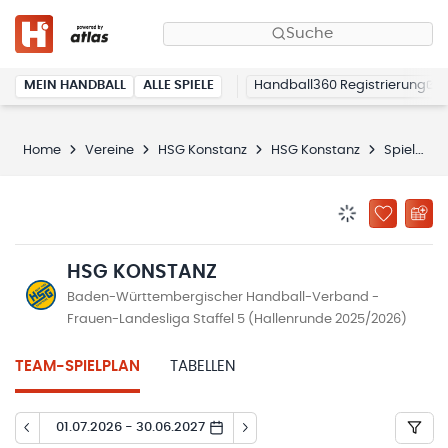
Suche
MEIN HANDBALL
ALLE SPIELE
Handball360 Registrierung
Home
Vereine
HSG Konstanz
HSG Konstanz
Spielplan
BENACHRICHTIG
ZU „MEINE
HSG KONSTANZ
Baden-Württembergischer Handball-Verband -
Frauen-Landesliga Staffel 5 (Hallenrunde 2025/2026)
TEAM-SPIELPLAN
TABELLEN
01.07.2026 - 30.06.2027