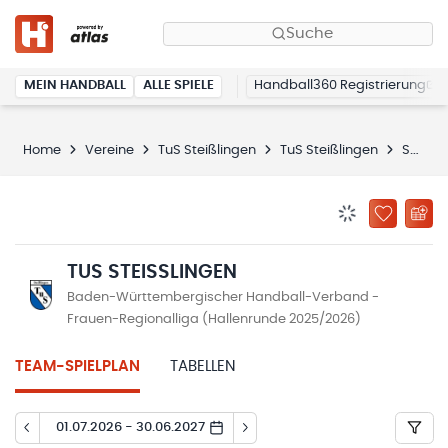
Suche
MEIN HANDBALL
ALLE SPIELE
Handball360 Registrierung
Home
Vereine
TuS Steißlingen
TuS Steißlingen
Spielplan
BENACHRICHTIG
ZU „MEINE
TUS STEISSLINGEN
Baden-Württembergischer Handball-Verband -
Frauen-Regionalliga (Hallenrunde 2025/2026)
TEAM-SPIELPLAN
TABELLEN
01.07.2026 - 30.06.2027