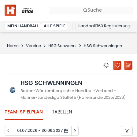
Suche
MEIN HANDBALL
ALLE SPIELE
Handball360 Registrierung
Home
Vereine
HSG Schwenn.
HSG Schwenningen
Spi
BENACHRICHTIG
ZU „MEINE
HSG SCHWENNINGEN
Baden-Württembergischer Handball-Verband -
Männer-Landesliga Staffel 5 (Hallenrunde 2025/2026)
TEAM-SPIELPLAN
TABELLEN
01.07.2026 - 30.06.2027