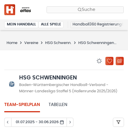
Suche
MEIN HANDBALL
ALLE SPIELE
Handball360 Registrierung
Home
Vereine
HSG Schwenn.
HSG Schwenningen
Spi
BENACHRICHTIG
ZU „MEINE
HSG SCHWENNINGEN
Baden-Württembergischer Handball-Verband -
Männer-Landesliga Staffel 5 (Hallenrunde 2025/2026)
TEAM-SPIELPLAN
TABELLEN
01.07.2025 - 30.06.2026