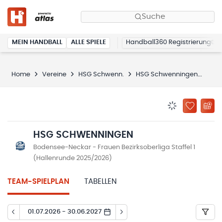
Suche
MEIN HANDBALL
ALLE SPIELE
Handball360 Registrierung
Home
Vereine
HSG Schwenn.
HSG Schwenningen
Spi
BENACHRICHTIG
ZU „MEINE
HSG SCHWENNINGEN
Bodensee-Neckar - Frauen Bezirksoberliga Staffel 1
(Hallenrunde 2025/2026)
TEAM-SPIELPLAN
TABELLEN
01.07.2026 - 30.06.2027