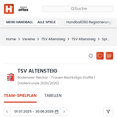
Suche
MEIN HANDBALL
ALLE SPIELE
Handball360 Registrierung
Home
Vereine
TSV Altensteig
TSV Altensteig
Spielplan
BENACHRICHTIG
ZU „MEINE
TSV ALTENSTEIG
Bodensee-Neckar - Frauen Bezirksliga Staffel 1
(Hallenrunde 2025/2026)
TEAM-SPIELPLAN
TABELLEN
01.07.2025 - 30.06.2026