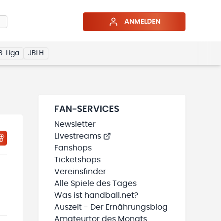
ANMELDEN
3. Liga
JBLH
FAN-SERVICES
Newsletter
Livestreams
HTIGUNGSSTATUS WIRD GELADEN
MEINE TEAMS“ HINZUFÜGEN
Fanshops
Ticketshops
Vereinsfinder
Alle Spiele des Tages
Was ist handball.net?
Auszeit - Der Ernährungsblog
Amateurtor des Monats