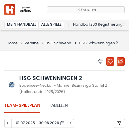
Suche
MEIN HANDBALL
ALLE SPIELE
Handball360 Registrierung
Home
Vereine
HSG Schwenn.
HSG Schwenningen 2
Sp
BENACHRICHTIG
ZU „MEINE
HSG SCHWENNINGEN 2
Bodensee-Neckar - Männer Bezirksliga Staffel 2
(Hallenrunde 2025/2026)
TEAM-SPIELPLAN
TABELLEN
01.07.2025 - 30.06.2026