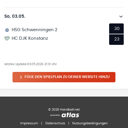
So, 03.05.
30
HSG Schwenningen 2
HC DJK Konstanz
23
letztes Update:
03.05.2026 21:10 Uhr
FÜGE DEN SPIELPLAN ZU DEINER WEBSITE HINZU
©
2026
Handball.net
Impressum
|
Datenschutz
|
Nutzungsbedingungen