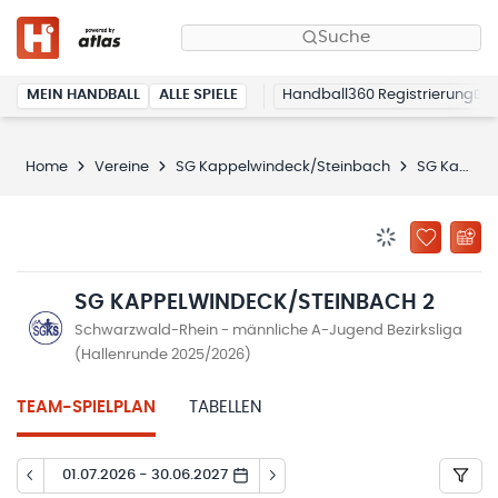
Suche
MEIN HANDBALL
ALLE SPIELE
Handball360 Registrierung
Home
Vereine
SG Kappelwindeck/Steinbach
SG Kappelwindeck/Steinbach 2
BENACHRICHTIG
ZU „MEINE
SG KAPPELWINDECK/STEINBACH 2
Schwarzwald-Rhein - männliche A-Jugend Bezirksliga
(Hallenrunde 2025/2026)
TEAM-SPIELPLAN
TABELLEN
01.07.2026 - 30.06.2027