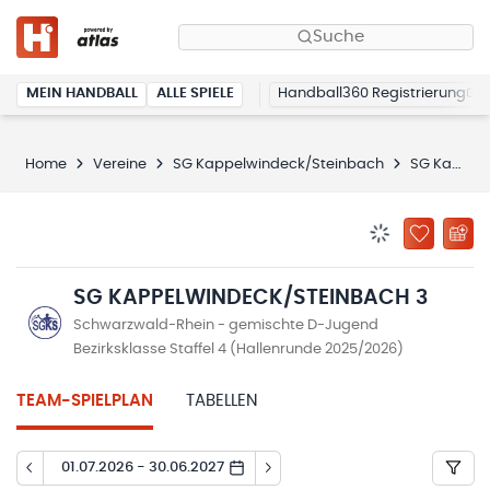
Suche
MEIN HANDBALL
ALLE SPIELE
Handball360 Registrierung
Home
Vereine
SG Kappelwindeck/Steinbach
SG Kappelwindeck/Steinbach 3
BENACHRICHTIG
ZU „MEINE
SG KAPPELWINDECK/STEINBACH 3
Schwarzwald-Rhein - gemischte D-Jugend
Bezirksklasse Staffel 4 (Hallenrunde 2025/2026)
TEAM-SPIELPLAN
TABELLEN
01.07.2026 - 30.06.2027