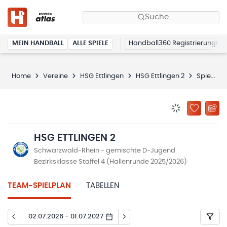
Suche
MEIN HANDBALL
ALLE SPIELE
Handball360 Registrierung
Home
Vereine
HSG Ettlingen
HSG Ettlingen 2
Spielplan
BENACHRICHTIG
ZU „MEINE
HSG ETTLINGEN 2
Schwarzwald-Rhein - gemischte D-Jugend
Bezirksklasse Staffel 4 (Hallenrunde 2025/2026)
TEAM-SPIELPLAN
TABELLEN
02.07.2026 - 01.07.2027