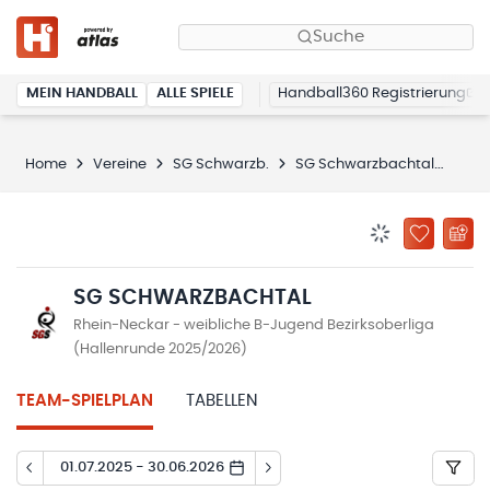
Suche
MEIN HANDBALL
ALLE SPIELE
Handball360 Registrierung
Home
Vereine
SG Schwarzb.
SG Schwarzbachtal
Spie
BENACHRICHTIG
ZU „MEINE
SG SCHWARZBACHTAL
Rhein-Neckar - weibliche B-Jugend Bezirksoberliga
(Hallenrunde 2025/2026)
TEAM-SPIELPLAN
TABELLEN
01.07.2025 - 30.06.2026