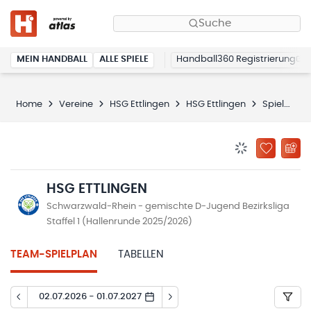
Suche
MEIN HANDBALL
ALLE SPIELE
Handball360 Registrierung
Home
Vereine
HSG Ettlingen
HSG Ettlingen
Spielplan
BENACHRICHTIG
ZU „MEINE
HSG ETTLINGEN
Schwarzwald-Rhein - gemischte D-Jugend Bezirksliga
Staffel 1 (Hallenrunde 2025/2026)
TEAM-SPIELPLAN
TABELLEN
02.07.2026 - 01.07.2027