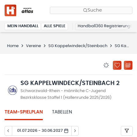
Suche
MEIN HANDBALL
ALLE SPIELE
Handball360 Registrierung
Home
Vereine
SG Kappelwindeck/Steinbach
SG Kappelwindeck/Steinbach 2
BENACHRICHTIG
ZU „MEINE
SG KAPPELWINDECK/STEINBACH 2
Schwarzwald-Rhein - männliche C-Jugend
Bezirksklasse Staffel 1 (Hallenrunde 2025/2026)
TEAM-SPIELPLAN
TABELLEN
01.07.2026 - 30.06.2027