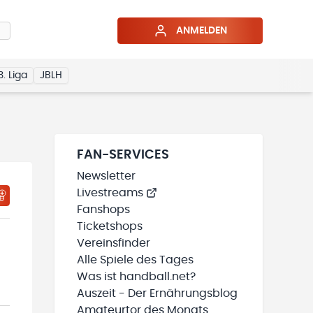
ANMELDEN
3. Liga
JBLH
FAN-SERVICES
Newsletter
Livestreams
HTIGUNGSSTATUS WIRD GELADEN
MEINE TEAMS“ HINZUFÜGEN
Fanshops
Ticketshops
Vereinsfinder
Alle Spiele des Tages
Was ist handball.net?
Auszeit - Der Ernährungsblog
Amateurtor des Monats