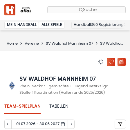
Suche
MEIN HANDBALL
ALLE SPIELE
Handball360 Registrierung
Home
Vereine
SV Waldhof Mannheim 07
SV Waldhof Mannheim 07
BENACHRICHTIG
ZU „MEINE
SV WALDHOF MANNHEIM 07
Rhein-Neckar - gemischte E-Jugend Bezirksliga
Staffel 1 Koordination (Hallenrunde 2025/2026)
TEAM-SPIELPLAN
TABELLEN
01.07.2026 - 30.06.2027