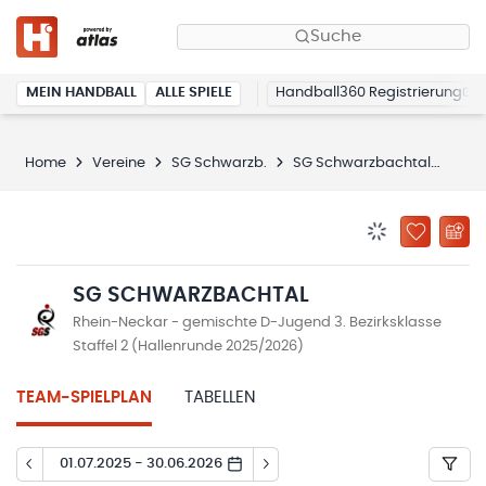
Suche
MEIN HANDBALL
ALLE SPIELE
Handball360 Registrierung
Home
Vereine
SG Schwarzb.
SG Schwarzbachtal
Spie
BENACHRICHTIG
ZU „MEINE
SG SCHWARZBACHTAL
Rhein-Neckar - gemischte D-Jugend 3. Bezirksklasse
Staffel 2 (Hallenrunde 2025/2026)
TEAM-SPIELPLAN
TABELLEN
01.07.2025 - 30.06.2026